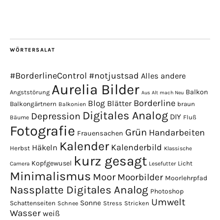
WÖRTERSALAT
#BorderlineControl
#notjustsad
Alles andere
Aurelia Bilder
Balkon
Angststörung
Aus Alt mach Neu
Borderline
Blog
Blätter
Balkongärtnern
braun
Balkonien
Digitales Analog
Depression
DIY
Fluß
Bäume
Fotografie
Grün
Handarbeiten
Frauensachen
Kalender
Kalenderbild
Häkeln
Herbst
Klassische
kurz gesagt
Kopfgewusel
Licht
Camera
Lesefutter
Minimalismus
Moor
Moorbilder
Moorlehrpfad
Nassplatte Digitales Analog
Photoshop
Umwelt
Sonne
Schattenseiten
Stress
Stricken
Schnee
Wasser
weiß