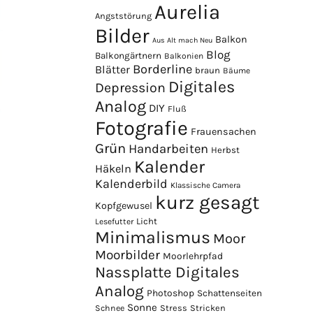
Aurelia
Angststörung
Bilder
Balkon
Aus Alt mach Neu
Blog
Balkongärtnern
Balkonien
Borderline
Blätter
braun
Bäume
Digitales
Depression
Analog
DIY
Fluß
Fotografie
Frauensachen
Grün
Handarbeiten
Herbst
Kalender
Häkeln
Kalenderbild
Klassische Camera
kurz gesagt
Kopfgewusel
Licht
Lesefutter
Minimalismus
Moor
Moorbilder
Moorlehrpfad
Nassplatte Digitales
Analog
Photoshop
Schattenseiten
Sonne
Stress
Stricken
Schnee