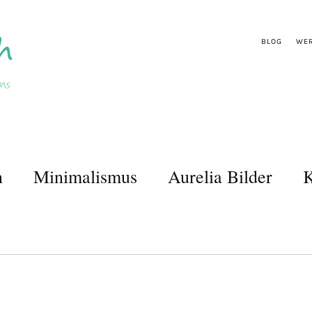
BLOG
WER
n
Minimalismus
Aurelia Bilder
K