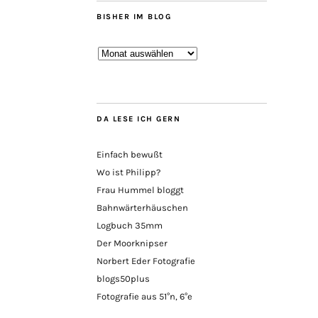
BISHER IM BLOG
Bisher
im
Blog
DA LESE ICH GERN
Einfach bewußt
Wo ist Philipp?
Frau Hummel bloggt
Bahnwärterhäuschen
Logbuch 35mm
Der Moorknipser
Norbert Eder Fotografie
blogs50plus
Fotografie aus 51°n, 6°e