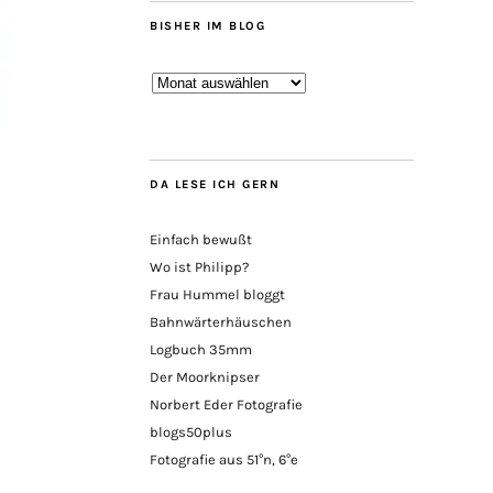
BISHER IM BLOG
Bisher
im
Blog
DA LESE ICH GERN
Einfach bewußt
Wo ist Philipp?
Frau Hummel bloggt
Bahnwärterhäuschen
Logbuch 35mm
Der Moorknipser
Norbert Eder Fotografie
blogs50plus
Fotografie aus 51°n, 6°e