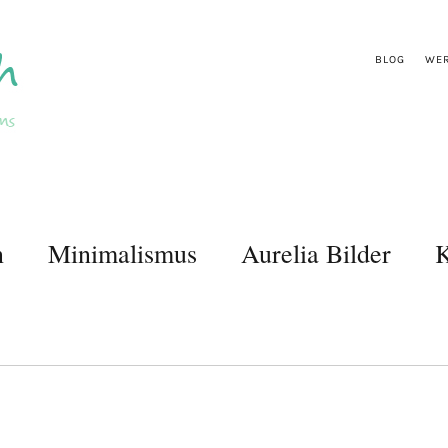
BLOG
WER
n
Minimalismus
Aurelia Bilder
K