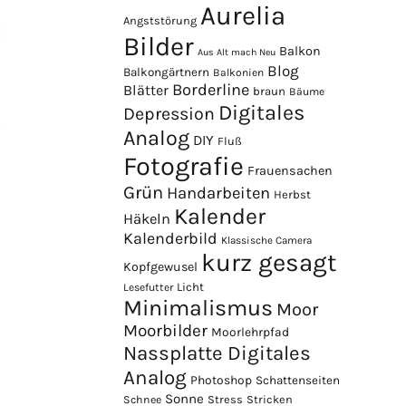
Aurelia
Angststörung
Bilder
Balkon
Aus Alt mach Neu
Blog
Balkongärtnern
Balkonien
Borderline
Blätter
braun
Bäume
Digitales
Depression
Analog
DIY
Fluß
Fotografie
Frauensachen
Grün
Handarbeiten
Herbst
Kalender
Häkeln
Kalenderbild
Klassische Camera
kurz gesagt
Kopfgewusel
Licht
Lesefutter
Minimalismus
Moor
Moorbilder
Moorlehrpfad
Nassplatte Digitales
Analog
Photoshop
Schattenseiten
Sonne
Stress
Stricken
Schnee