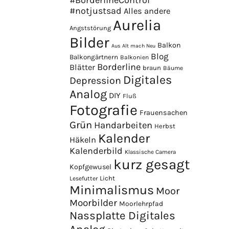
#BorderlineControl
#notjustsad
Alles andere
Aurelia
Angststörung
Bilder
Balkon
Aus Alt mach Neu
Blog
Balkongärtnern
Balkonien
Borderline
Blätter
braun
Bäume
Digitales
Depression
Analog
DIY
Fluß
Fotografie
Frauensachen
Grün
Handarbeiten
Herbst
Kalender
Häkeln
Kalenderbild
Klassische Camera
kurz gesagt
Kopfgewusel
Licht
Lesefutter
Minimalismus
Moor
Moorbilder
Moorlehrpfad
Nassplatte Digitales