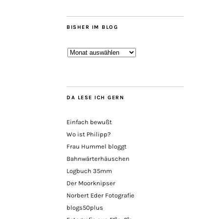
BISHER IM BLOG
Bisher
im
Blog
DA LESE ICH GERN
Einfach bewußt
Wo ist Philipp?
Frau Hummel bloggt
Bahnwärterhäuschen
Logbuch 35mm
Der Moorknipser
Norbert Eder Fotografie
blogs50plus