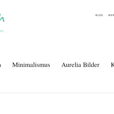
BLOG
WER
n
Minimalismus
Aurelia Bilder
K