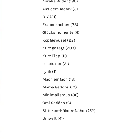
Aurelia Bilder
(180)
Aus dem Archiv
(3)
DIY
(21)
Frauensachen
(23)
Glücksmomente
(6)
Kopfgewusel
(22)
Kurz gesagt
(209)
Kurz Tipp
(11)
Lesefutter
(21)
Lyrik
(11)
Mach einfach
(13)
Mama Gedöns
(10)
Minimalismus
(86)
Omi Gedöns
(6)
Stricken-Häkeln-Nähen
(52)
Umwelt
(41)