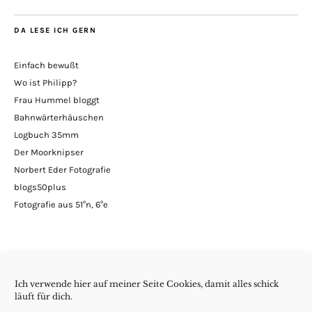
DA LESE ICH GERN
Einfach bewußt
Wo ist Philipp?
Frau Hummel bloggt
Bahnwärterhäuschen
Logbuch 35mm
Der Moorknipser
Norbert Eder Fotografie
blogs50plus
Fotografie aus 51°n, 6°e
Ich verwende hier auf meiner Seite Cookies, damit alles schick
läuft für dich.
Minimalismus | DIY | Handarbeiten | andern Krams