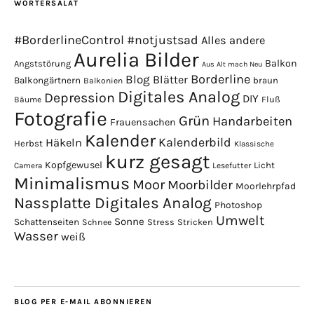
WÖRTERSALAT
#BorderlineControl
#notjustsad
Alles andere
Aurelia Bilder
Balkon
Angststörung
Aus Alt mach Neu
Borderline
Blog
Blätter
Balkongärtnern
braun
Balkonien
Digitales Analog
Depression
DIY
Fluß
Bäume
Fotografie
Grün
Handarbeiten
Frauensachen
Kalender
Kalenderbild
Häkeln
Herbst
Klassische
kurz gesagt
Kopfgewusel
Licht
Camera
Lesefutter
Minimalismus
Moor
Moorbilder
Moorlehrpfad
Nassplatte Digitales Analog
Photoshop
Umwelt
Sonne
Schattenseiten
Stress
Stricken
Schnee
Wasser
weiß
BLOG PER E-MAIL ABONNIEREN