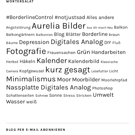
WÖRTERSALAT
#BorderlineControl
#notjustsad
Alles andere
Aurelia Bilder
Balkon
Angststörung
Aus Alt mach Neu
Borderline
Blog
Blätter
Balkongärtnern
braun
Balkonien
Digitales Analog
Depression
DIY
Fluß
Bäume
Fotografie
Grün
Handarbeiten
Frauensachen
Kalender
Kalenderbild
Häkeln
Herbst
Klassische
kurz gesagt
Kopfgewusel
Licht
Camera
Lesefutter
Minimalismus
Moor
Moorbilder
Moorlehrpfad
Nassplatte Digitales Analog
Photoshop
Umwelt
Sonne
Schattenseiten
Stress
Stricken
Schnee
Wasser
weiß
BLOG PER E-MAIL ABONNIEREN