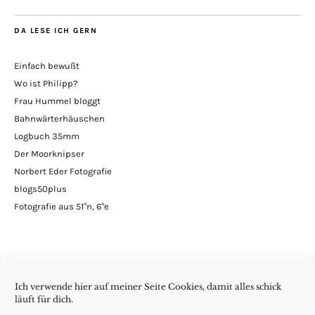
DA LESE ICH GERN
Einfach bewußt
Wo ist Philipp?
Frau Hummel bloggt
Bahnwärterhäuschen
Logbuch 35mm
Der Moorknipser
Norbert Eder Fotografie
blogs50plus
Fotografie aus 51°n, 6°e
Ich verwende hier auf meiner Seite Cookies, damit alles schick
läuft für dich.
Minimalismus | DIY | Handarbeiten | andern Krams