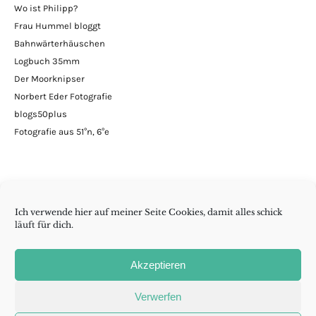
Wo ist Philipp?
Frau Hummel bloggt
Bahnwärterhäuschen
Logbuch 35mm
Der Moorknipser
Norbert Eder Fotografie
blogs50plus
Fotografie aus 51°n, 6°e
Ich verwende hier auf meiner Seite Cookies, damit alles schick
läuft für dich.
Minimalismus | DIY | Handarbeiten | andern Krams
Akzeptieren
Folge wenig reicht auch
Verwerfen