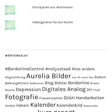
Strickjacke aus Wollresten
Häkelgardine für die Küche
WÖRTERSALAT
#BorderlineControl
#notjustsad
Alles andere
Aurelia Bilder
Balkon
Angststörung
Aus Alt mach Neu
Borderline
Blog
Blätter
Balkongärtnern
braun
Balkonien
Digitales Analog
Depression
DIY
Fluß
Bäume
Fotografie
Grün
Handarbeiten
Frauensachen
Kalender
Kalenderbild
Häkeln
Herbst
Klassische