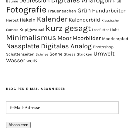
Digitales Analog
Depression
DIY
Fluß
Bäume
Fotografie
Grün
Handarbeiten
Frauensachen
Kalender
Kalenderbild
Häkeln
Herbst
Klassische
kurz gesagt
Kopfgewusel
Licht
Camera
Lesefutter
Minimalismus
Moor
Moorbilder
Moorlehrpfad
Nassplatte Digitales Analog
Photoshop
Umwelt
Sonne
Schattenseiten
Stress
Stricken
Schnee
Wasser
weiß
BLOG PER E-MAIL ABONNIEREN
Abonnieren