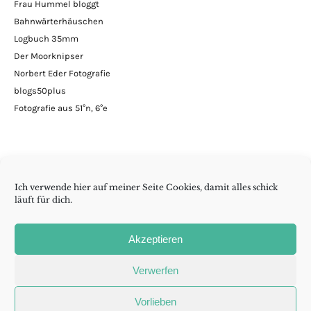
Frau Hummel bloggt
Bahnwärterhäuschen
Logbuch 35mm
Der Moorknipser
Norbert Eder Fotografie
blogs50plus
Fotografie aus 51°n, 6°e
Ich verwende hier auf meiner Seite Cookies, damit alles schick
läuft für dich.
Minimalismus | DIY | Handarbeiten | andern Krams
Akzeptieren
Folge wenig reicht auch
Verwerfen
Madame
RSS
Cookie-
Vorlieben
Aurelia
Richtlinie