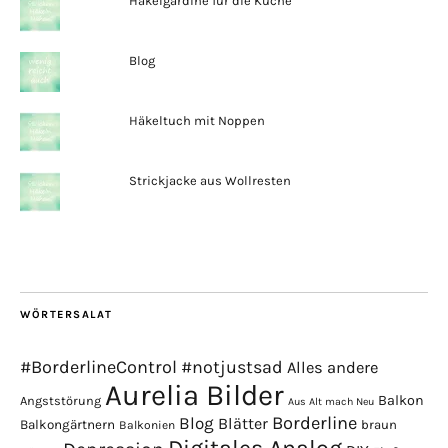
Häkelgardine für die Küche
Blog
Häkeltuch mit Noppen
Strickjacke aus Wollresten
WÖRTERSALAT
#BorderlineControl
#notjustsad
Alles andere
Aurelia Bilder
Balkon
Angststörung
Aus Alt mach Neu
Borderline
Blog
Blätter
Balkongärtnern
braun
Balkonien