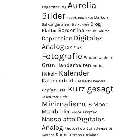
Aurelia
Angststörung
Bilder
Balkon
Aus Alt mach Neu
Blog
Balkongärtnern
Balkonien
Borderline
Blätter
braun
Bäume
Digitales
Depression
Analog
DIY
Fluß
Fotografie
Frauensachen
Grün
Handarbeiten
Herbst
Kalender
Häkeln
Kalenderbild
Klassische Camera
kurz gesagt
Kopfgewusel
Licht
Lesefutter
Minimalismus
Moor
Moorbilder
Moorlehrpfad
Nassplatte Digitales
Analog
Photoshop
Schattenseiten
Sonne
Stress
Stricken
Schnee