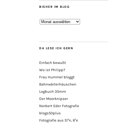
BISHER IM BLOG
Bisher
im
Blog
DA LESE ICH GERN
Einfach bewußt
Wo ist Philipp?
Frau Hummel bloggt
Bahnwärterhäuschen
Logbuch 35mm
Der Moorknipser
Norbert Eder Fotografie
blogs50plus
Fotografie aus 51°n, 6°e