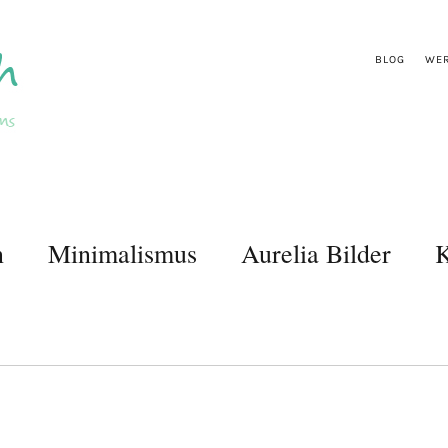
BLOG
WER
n
Minimalismus
Aurelia Bilder
K