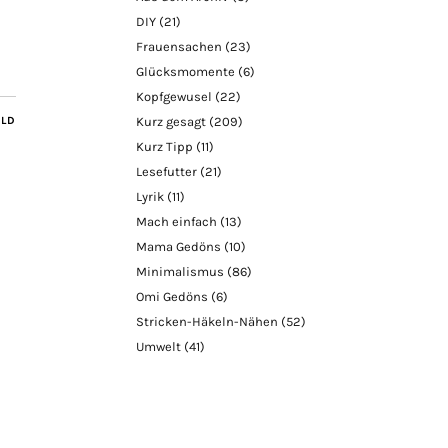
DIY
(21)
Frauensachen
(23)
Glücksmomente
(6)
Kopfgewusel
(22)
Kurz gesagt
(209)
ILD
Kurz Tipp
(11)
Lesefutter
(21)
Lyrik
(11)
Mach einfach
(13)
Mama Gedöns
(10)
Minimalismus
(86)
Omi Gedöns
(6)
Stricken-Häkeln-Nähen
(52)
Umwelt
(41)