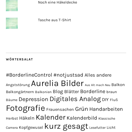
Noch eine Häkeldecke
Tasche aus T-Shirt
WÖRTERSALAT
#BorderlineControl
#notjustsad
Alles andere
Aurelia Bilder
Balkon
Angststörung
Aus Alt mach Neu
Borderline
Blog
Blätter
Balkongärtnern
braun
Balkonien
Digitales Analog
Depression
DIY
Fluß
Bäume
Fotografie
Grün
Handarbeiten
Frauensachen
Kalender
Kalenderbild
Häkeln
Herbst
Klassische
kurz gesagt
Kopfgewusel
Licht
Camera
Lesefutter