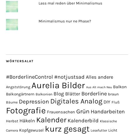
Lass mal reden über Minimalismus
Minimalismus nur ne Phase?
WÖRTERSALAT
#BorderlineControl
#notjustsad
Alles andere
Aurelia Bilder
Balkon
Angststörung
Aus Alt mach Neu
Borderline
Blog
Blätter
Balkongärtnern
braun
Balkonien
Digitales Analog
Depression
DIY
Fluß
Bäume
Fotografie
Grün
Handarbeiten
Frauensachen
Kalender
Kalenderbild
Häkeln
Herbst
Klassische
kurz gesagt
Kopfgewusel
Licht
Camera
Lesefutter