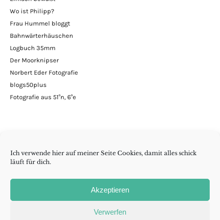
Wo ist Philipp?
Frau Hummel bloggt
Bahnwärterhäuschen
Logbuch 35mm
Der Moorknipser
Norbert Eder Fotografie
blogs50plus
Fotografie aus 51°n, 6°e
Ich verwende hier auf meiner Seite Cookies, damit alles schick
läuft für dich.
Minimalismus | DIY | Handarbeiten | andern Krams
Akzeptieren
Folge wenig reicht auch
Verwerfen