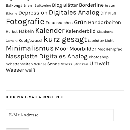
Borderline
Blog
Blätter
Balkongärtnern
braun
Balkonien
Digitales Analog
Depression
DIY
Fluß
Bäume
Fotografie
Grün
Handarbeiten
Frauensachen
Kalender
Kalenderbild
Häkeln
Herbst
Klassische
kurz gesagt
Kopfgewusel
Licht
Camera
Lesefutter
Minimalismus
Moor
Moorbilder
Moorlehrpfad
Nassplatte Digitales Analog
Photoshop
Umwelt
Sonne
Schattenseiten
Stress
Stricken
Schnee
Wasser
weiß
BLOG PER E-MAIL ABONNIEREN