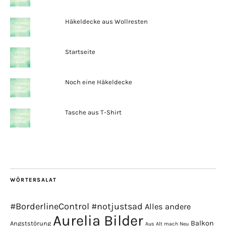
Häkeldecke aus Wollresten
Startseite
Noch eine Häkeldecke
Tasche aus T-Shirt
WÖRTERSALAT
#BorderlineControl
#notjustsad
Alles andere
Aurelia Bilder
Balkon
Angststörung
Aus Alt mach Neu