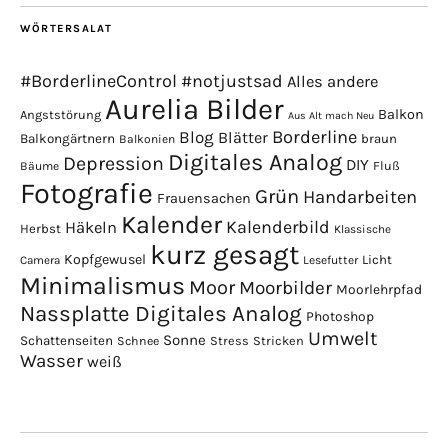
WÖRTERSALAT
#BorderlineControl
#notjustsad
Alles andere
Aurelia Bilder
Balkon
Angststörung
Aus Alt mach Neu
Borderline
Blog
Blätter
Balkongärtnern
braun
Balkonien
Digitales Analog
Depression
DIY
Fluß
Bäume
Fotografie
Grün
Handarbeiten
Frauensachen
Kalender
Kalenderbild
Häkeln
Herbst
Klassische
kurz gesagt
Kopfgewusel
Licht
Camera
Lesefutter
Minimalismus
Moor
Moorbilder
Moorlehrpfad
Nassplatte Digitales Analog
Photoshop
Umwelt
Sonne
Schattenseiten
Stress
Stricken
Schnee
Wasser
weiß