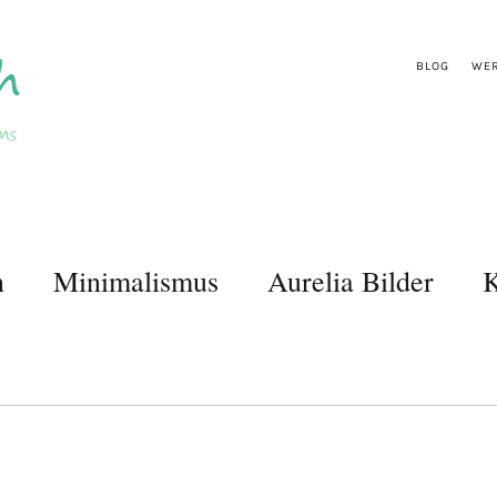
BLOG
WER
n
Minimalismus
Aurelia Bilder
K