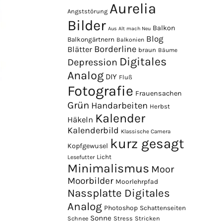
Aurelia
Angststörung
Bilder
Balkon
Aus Alt mach Neu
Blog
Balkongärtnern
Balkonien
Borderline
Blätter
braun
Bäume
Digitales
Depression
Analog
DIY
Fluß
Fotografie
Frauensachen
Grün
Handarbeiten
Herbst
Kalender
Häkeln
Kalenderbild
Klassische Camera
kurz gesagt
Kopfgewusel
Licht
Lesefutter
Minimalismus
Moor
Moorbilder
Moorlehrpfad
Nassplatte Digitales
Analog
Photoshop
Schattenseiten
Sonne
Stress
Stricken
Schnee