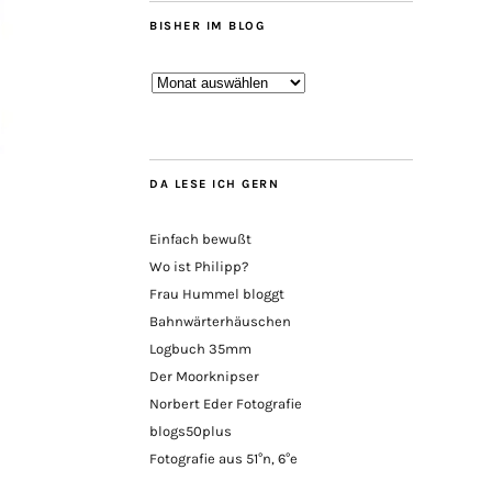
BISHER IM BLOG
Bisher
im
Blog
DA LESE ICH GERN
Einfach bewußt
Wo ist Philipp?
Frau Hummel bloggt
Bahnwärterhäuschen
Logbuch 35mm
Der Moorknipser
Norbert Eder Fotografie
blogs50plus
Fotografie aus 51°n, 6°e