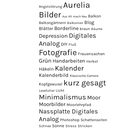
Aurelia
Angststörung
Bilder
Balkon
Aus Alt mach Neu
Blog
Balkongärtnern
Balkonien
Borderline
Blätter
braun
Bäume
Digitales
Depression
Analog
DIY
Fluß
Fotografie
Frauensachen
Grün
Handarbeiten
Herbst
Kalender
Häkeln
Kalenderbild
Klassische Camera
kurz gesagt
Kopfgewusel
Licht
Lesefutter
Minimalismus
Moor
Moorbilder
Moorlehrpfad
Nassplatte Digitales
Analog
Photoshop
Schattenseiten
Sonne
Stress
Stricken
Schnee