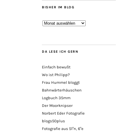
BISHER IM BLOG
Bisher
im
Blog
DA LESE ICH GERN
Einfach bewußt
Wo ist Philipp?
Frau Hummel bloggt
Bahnwärterhäuschen
Logbuch 35mm
Der Moorknipser
Norbert Eder Fotografie
blogs50plus
Fotografie aus 51°n, 6°e