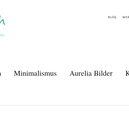
BLOG
WER
n
Minimalismus
Aurelia Bilder
K