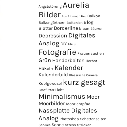
Aurelia
Angststörung
Bilder
Balkon
Aus Alt mach Neu
Blog
Balkongärtnern
Balkonien
Borderline
Blätter
braun
Bäume
Digitales
Depression
Analog
DIY
Fluß
Fotografie
Frauensachen
Grün
Handarbeiten
Herbst
Kalender
Häkeln
Kalenderbild
Klassische Camera
kurz gesagt
Kopfgewusel
Licht
Lesefutter
Minimalismus
Moor
Moorbilder
Moorlehrpfad
Nassplatte Digitales
Analog
Photoshop
Schattenseiten
Sonne
Stress
Stricken
Schnee