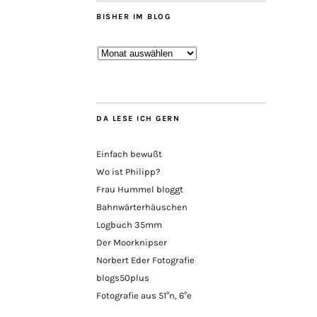
BISHER IM BLOG
Bisher
im
Blog
DA LESE ICH GERN
Einfach bewußt
Wo ist Philipp?
Frau Hummel bloggt
Bahnwärterhäuschen
Logbuch 35mm
Der Moorknipser
Norbert Eder Fotografie
blogs50plus
Fotografie aus 51°n, 6°e