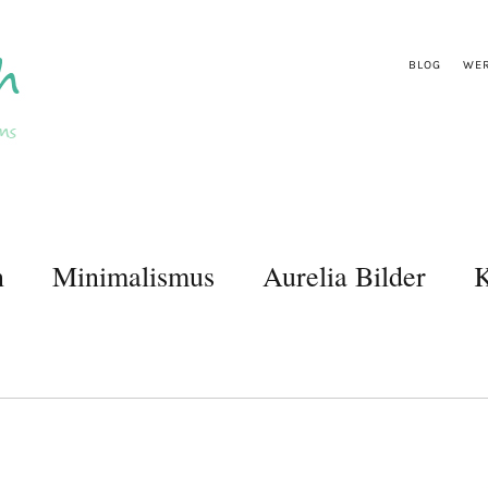
BLOG
WER
n
Minimalismus
Aurelia Bilder
K