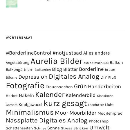
WÖRTERSALAT
#BorderlineControl
#notjustsad
Alles andere
Aurelia Bilder
Balkon
Angststörung
Aus Alt mach Neu
Borderline
Blog
Blätter
Balkongärtnern
braun
Balkonien
Digitales Analog
Depression
DIY
Fluß
Bäume
Fotografie
Grün
Handarbeiten
Frauensachen
Kalender
Kalenderbild
Häkeln
Herbst
Klassische
kurz gesagt
Kopfgewusel
Licht
Camera
Lesefutter
Minimalismus
Moor
Moorbilder
Moorlehrpfad
Nassplatte Digitales Analog
Photoshop
Umwelt
Sonne
Schattenseiten
Stress
Stricken
Schnee