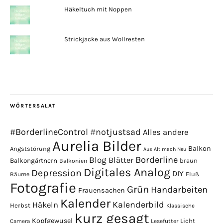
Häkeltuch mit Noppen
Strickjacke aus Wollresten
WÖRTERSALAT
#BorderlineControl
#notjustsad
Alles andere
Aurelia Bilder
Balkon
Angststörung
Aus Alt mach Neu
Borderline
Blog
Blätter
Balkongärtnern
braun
Balkonien
Digitales Analog
Depression
DIY
Fluß
Bäume
Fotografie
Grün
Handarbeiten
Frauensachen
Kalender
Kalenderbild
Häkeln
Herbst
Klassische
kurz gesagt
Kopfgewusel
Licht
Camera
Lesefutter