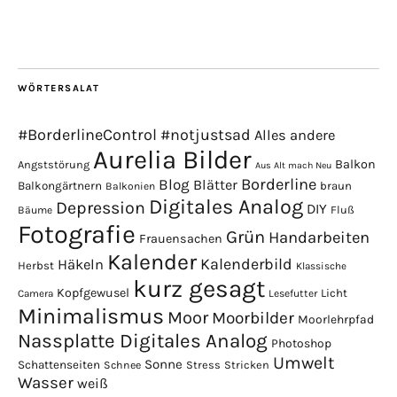
WÖRTERSALAT
#BorderlineControl
#notjustsad
Alles andere
Aurelia Bilder
Balkon
Angststörung
Aus Alt mach Neu
Borderline
Blog
Blätter
Balkongärtnern
braun
Balkonien
Digitales Analog
Depression
DIY
Fluß
Bäume
Fotografie
Grün
Handarbeiten
Frauensachen
Kalender
Kalenderbild
Häkeln
Herbst
Klassische
kurz gesagt
Kopfgewusel
Licht
Camera
Lesefutter
Minimalismus
Moor
Moorbilder
Moorlehrpfad
Nassplatte Digitales Analog
Photoshop
Umwelt
Sonne
Schattenseiten
Stress
Stricken
Schnee
Wasser
weiß