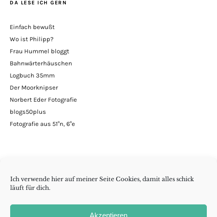
DA LESE ICH GERN
Einfach bewußt
Wo ist Philipp?
Frau Hummel bloggt
Bahnwärterhäuschen
Logbuch 35mm
Der Moorknipser
Norbert Eder Fotografie
blogs50plus
Fotografie aus 51°n, 6°e
Ich verwende hier auf meiner Seite Cookies, damit alles schick
läuft für dich.
Minimalismus | DIY | Handarbeiten | andern Krams
Akzeptieren