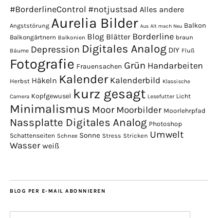
#BorderlineControl
#notjustsad
Alles andere
Aurelia Bilder
Balkon
Angststörung
Aus Alt mach Neu
Borderline
Blog
Blätter
Balkongärtnern
braun
Balkonien
Digitales Analog
Depression
DIY
Fluß
Bäume
Fotografie
Grün
Handarbeiten
Frauensachen
Kalender
Kalenderbild
Häkeln
Herbst
Klassische
kurz gesagt
Kopfgewusel
Licht
Camera
Lesefutter
Minimalismus
Moor
Moorbilder
Moorlehrpfad
Nassplatte Digitales Analog
Photoshop
Umwelt
Sonne
Schattenseiten
Stress
Stricken
Schnee
Wasser
weiß
BLOG PER E-MAIL ABONNIEREN