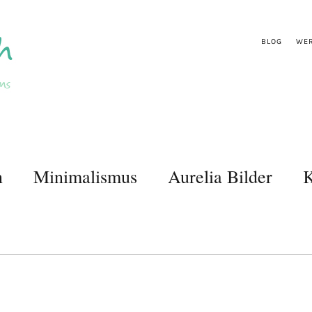
BLOG
WER
n
Minimalismus
Aurelia Bilder
K