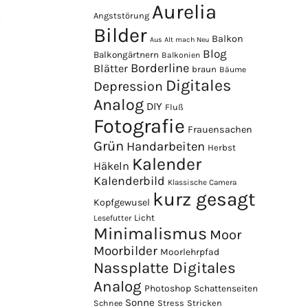
Aurelia
Angststörung
Bilder
Balkon
Aus Alt mach Neu
Blog
Balkongärtnern
Balkonien
Borderline
Blätter
braun
Bäume
Digitales
Depression
Analog
DIY
Fluß
Fotografie
Frauensachen
Grün
Handarbeiten
Herbst
Kalender
Häkeln
Kalenderbild
Klassische Camera
kurz gesagt
Kopfgewusel
Licht
Lesefutter
Minimalismus
Moor
Moorbilder
Moorlehrpfad
Nassplatte Digitales
Analog
Photoshop
Schattenseiten
Sonne
Stress
Stricken
Schnee