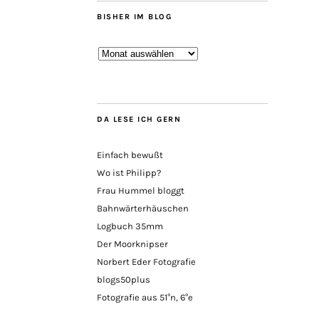
BISHER IM BLOG
Bisher
im
Blog
DA LESE ICH GERN
Einfach bewußt
Wo ist Philipp?
Frau Hummel bloggt
Bahnwärterhäuschen
Logbuch 35mm
Der Moorknipser
Norbert Eder Fotografie
blogs50plus
Fotografie aus 51°n, 6°e