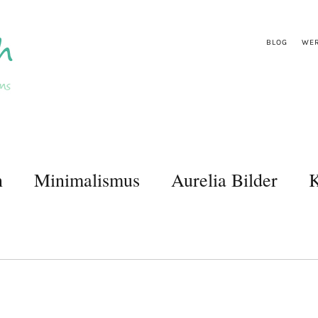
BLOG
WER
n
Minimalismus
Aurelia Bilder
K