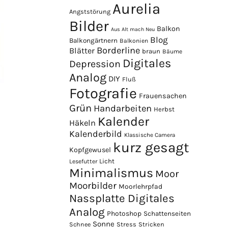
Aurelia
Angststörung
Bilder
Balkon
Aus Alt mach Neu
Blog
Balkongärtnern
Balkonien
Borderline
Blätter
braun
Bäume
Digitales
Depression
Analog
DIY
Fluß
Fotografie
Frauensachen
Grün
Handarbeiten
Herbst
Kalender
Häkeln
Kalenderbild
Klassische Camera
kurz gesagt
Kopfgewusel
Licht
Lesefutter
Minimalismus
Moor
Moorbilder
Moorlehrpfad
Nassplatte Digitales
Analog
Photoshop
Schattenseiten
Sonne
Stress
Stricken
Schnee