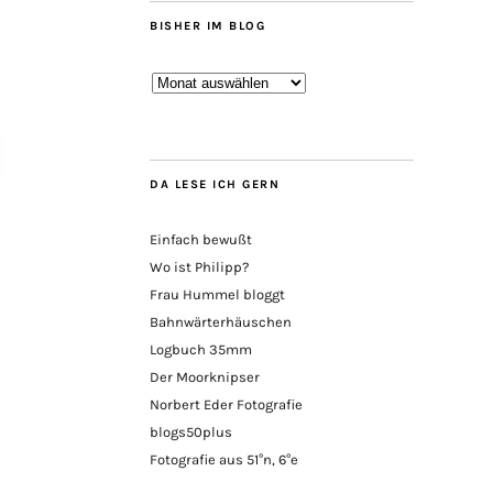
BISHER IM BLOG
Bisher
im
Blog
DA LESE ICH GERN
Einfach bewußt
Wo ist Philipp?
Frau Hummel bloggt
Bahnwärterhäuschen
Logbuch 35mm
Der Moorknipser
Norbert Eder Fotografie
blogs50plus
Fotografie aus 51°n, 6°e