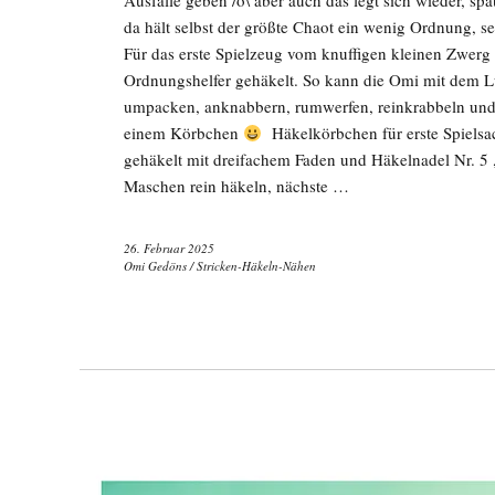
Ausfälle geben /o\ aber auch das legt sich wieder, sp
da hält selbst der größte Chaot ein wenig Ordnung, s
Für das erste Spielzeug vom knuffigen kleinen Zwerg
Ordnungshelfer gehäkelt. So kann die Omi mit dem L
umpacken, anknabbern, rumwerfen, reinkrabbeln und w
einem Körbchen
Häkelkörbchen für erste Spielsa
gehäkelt mit dreifachem Faden und Häkelnadel Nr. 5 
Maschen rein häkeln, nächste …
26. Februar 2025
Omi Gedöns
/
Stricken-Häkeln-Nähen