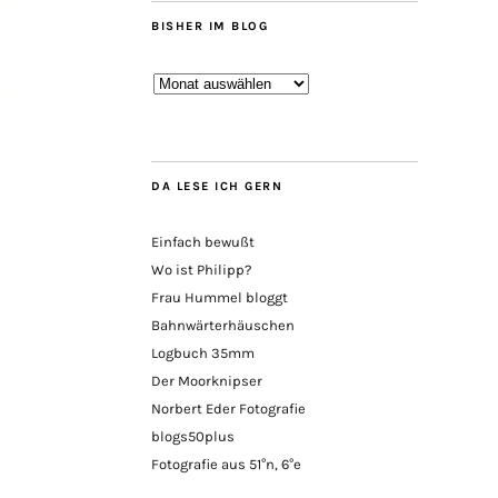
BISHER IM BLOG
Bisher
im
Blog
DA LESE ICH GERN
Einfach bewußt
Wo ist Philipp?
Frau Hummel bloggt
Bahnwärterhäuschen
Logbuch 35mm
Der Moorknipser
Norbert Eder Fotografie
blogs50plus
Fotografie aus 51°n, 6°e