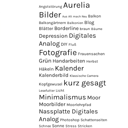
Aurelia
Angststörung
Bilder
Balkon
Aus Alt mach Neu
Blog
Balkongärtnern
Balkonien
Borderline
Blätter
braun
Bäume
Digitales
Depression
Analog
DIY
Fluß
Fotografie
Frauensachen
Grün
Handarbeiten
Herbst
Kalender
Häkeln
Kalenderbild
Klassische Camera
kurz gesagt
Kopfgewusel
Licht
Lesefutter
Minimalismus
Moor
Moorbilder
Moorlehrpfad
Nassplatte Digitales
Analog
Photoshop
Schattenseiten
Sonne
Stress
Stricken
Schnee