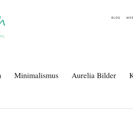
BLOG
WER
n
Minimalismus
Aurelia Bilder
K