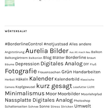
WÖRTERSALAT
#BorderlineControl
#notjustsad
Alles andere
Aurelia Bilder
Balkon
Angststörung
Aus Alt mach Neu
Borderline
Blog
Blätter
Balkongärtnern
braun
Balkonien
Digitales Analog
Depression
DIY
Fluß
Bäume
Fotografie
Grün
Handarbeiten
Frauensachen
Kalender
Kalenderbild
Häkeln
Herbst
Klassische
kurz gesagt
Kopfgewusel
Licht
Camera
Lesefutter
Minimalismus
Moor
Moorbilder
Moorlehrpfad
Nassplatte Digitales Analog
Photoshop
Umwelt
Sonne
Schattenseiten
Stress
Stricken
Schnee