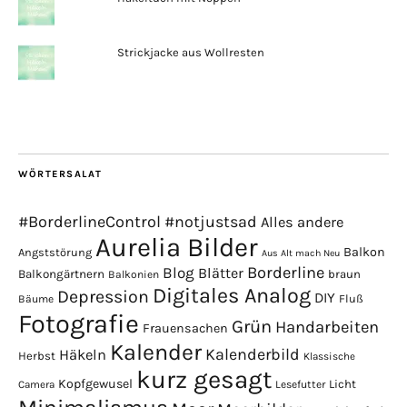
Strickjacke aus Wollresten
WÖRTERSALAT
#BorderlineControl
#notjustsad
Alles andere
Aurelia Bilder
Balkon
Angststörung
Aus Alt mach Neu
Borderline
Blog
Blätter
Balkongärtnern
braun
Balkonien
Digitales Analog
Depression
DIY
Fluß
Bäume
Fotografie
Grün
Handarbeiten
Frauensachen
Kalender
Kalenderbild
Häkeln
Herbst
Klassische
kurz gesagt
Kopfgewusel
Licht
Camera
Lesefutter