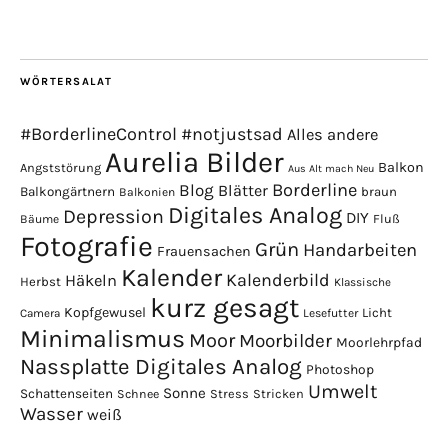
WÖRTERSALAT
#BorderlineControl
#notjustsad
Alles andere
Aurelia Bilder
Balkon
Angststörung
Aus Alt mach Neu
Borderline
Blog
Blätter
Balkongärtnern
braun
Balkonien
Digitales Analog
Depression
DIY
Fluß
Bäume
Fotografie
Grün
Handarbeiten
Frauensachen
Kalender
Kalenderbild
Häkeln
Herbst
Klassische
kurz gesagt
Kopfgewusel
Licht
Camera
Lesefutter
Minimalismus
Moor
Moorbilder
Moorlehrpfad
Nassplatte Digitales Analog
Photoshop
Umwelt
Sonne
Schattenseiten
Stress
Stricken
Schnee
Wasser
weiß