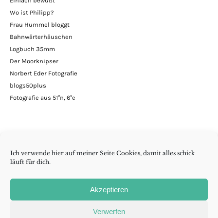
Einfach bewußt
Wo ist Philipp?
Frau Hummel bloggt
Bahnwärterhäuschen
Logbuch 35mm
Der Moorknipser
Norbert Eder Fotografie
blogs50plus
Fotografie aus 51°n, 6°e
Ich verwende hier auf meiner Seite Cookies, damit alles schick
läuft für dich.
Minimalismus | DIY | Handarbeiten | andern Krams
Akzeptieren
Folge wenig reicht auch
Verwerfen