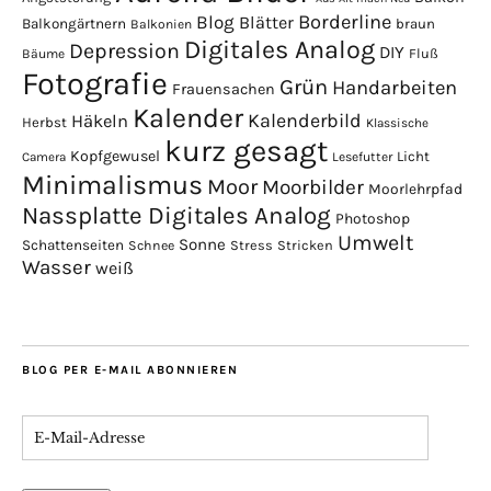
Borderline
Blog
Blätter
Balkongärtnern
braun
Balkonien
Digitales Analog
Depression
DIY
Fluß
Bäume
Fotografie
Grün
Handarbeiten
Frauensachen
Kalender
Kalenderbild
Häkeln
Herbst
Klassische
kurz gesagt
Kopfgewusel
Licht
Camera
Lesefutter
Minimalismus
Moor
Moorbilder
Moorlehrpfad
Nassplatte Digitales Analog
Photoshop
Umwelt
Sonne
Schattenseiten
Stress
Stricken
Schnee
Wasser
weiß
BLOG PER E-MAIL ABONNIEREN