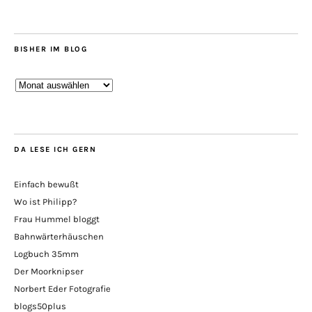
BISHER IM BLOG
Bisher
im
Blog
DA LESE ICH GERN
Einfach bewußt
Wo ist Philipp?
Frau Hummel bloggt
Bahnwärterhäuschen
Logbuch 35mm
Der Moorknipser
Norbert Eder Fotografie
blogs50plus