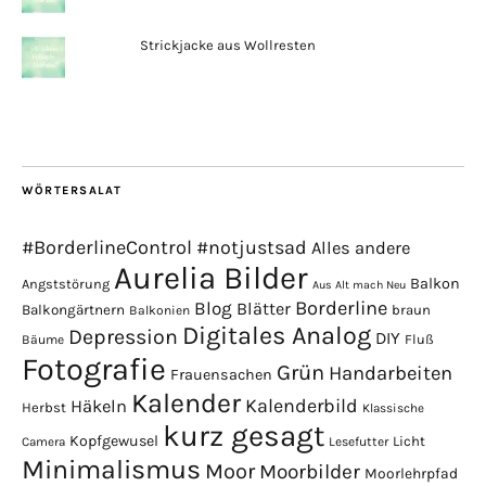
Strickjacke aus Wollresten
WÖRTERSALAT
#BorderlineControl
#notjustsad
Alles andere
Aurelia Bilder
Balkon
Angststörung
Aus Alt mach Neu
Borderline
Blog
Blätter
Balkongärtnern
braun
Balkonien
Digitales Analog
Depression
DIY
Fluß
Bäume
Fotografie
Grün
Handarbeiten
Frauensachen
Kalender
Kalenderbild
Häkeln
Herbst
Klassische
kurz gesagt
Kopfgewusel
Licht
Camera
Lesefutter
Minimalismus
Moor
Moorbilder
Moorlehrpfad