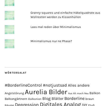
Granny-squares und einfache Häkelquadrate aus
Wollresten werden zu Kissenhüllen
Lass mal reden über Minimalismus
Minimalismus nur ne Phase?
WÖRTERSALAT
#BorderlineControl
#notjustsad
Alles andere
Aurelia Bilder
Balkon
Angststörung
Aus Alt mach Neu
Borderline
Blog
Blätter
Balkongärtnern
braun
Balkonien
Digitales Analog
Depression
DIY
Fluß
Bäume