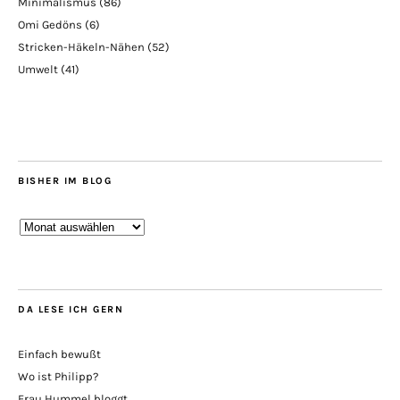
Minimalismus
(86)
Omi Gedöns
(6)
Stricken-Häkeln-Nähen
(52)
Umwelt
(41)
BISHER IM BLOG
Bisher
im
Blog
DA LESE ICH GERN
Einfach bewußt
Wo ist Philipp?
Frau Hummel bloggt