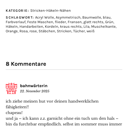
Stricken-Häkeln-Nähen
KATEGORIE:
Acryl Wolle
,
Asymmetrisch
,
Baumwolle
,
blau
,
SCHLAGWORT:
Farbverlauf
,
Feste Maschen
,
flieder
,
Fransen
,
glatt rechts
,
Grün
,
Häkeln
,
Handarbeiten
,
Kordeln
,
kraus rechts
,
Lila
,
Muschelkante
,
Orange
,
Rosa
,
rose
,
Stäbchen
,
Stricken
,
Tücher
,
weiß
8 Kommentare
bahnwärterin
22. November 2025
ich ziehe meinen hut vor deinen handwerklichen
fähigkeiten!!
chapeau!
und ja – ich kann z.z. garnicht ohne ein tuch um den hals –
bin da furchtbar empfindlich. selbst im sommer muss immer