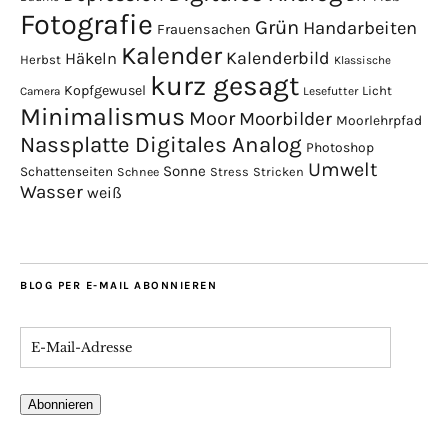
Fotografie
Grün
Handarbeiten
Frauensachen
Kalender
Kalenderbild
Häkeln
Herbst
Klassische
kurz gesagt
Kopfgewusel
Licht
Camera
Lesefutter
Minimalismus
Moor
Moorbilder
Moorlehrpfad
Nassplatte Digitales Analog
Photoshop
Umwelt
Sonne
Schattenseiten
Stress
Stricken
Schnee
Wasser
weiß
BLOG PER E-MAIL ABONNIEREN
Abonnieren