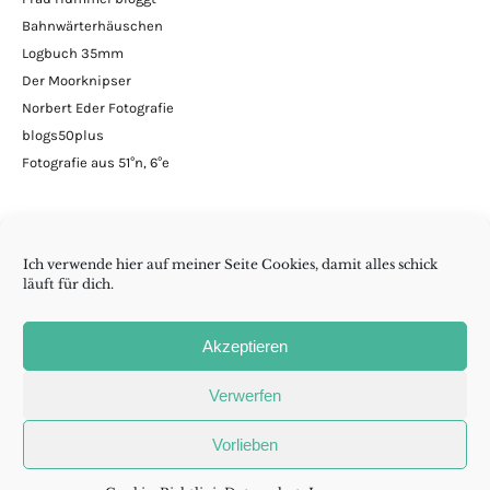
Bahnwärterhäuschen
Logbuch 35mm
Der Moorknipser
Norbert Eder Fotografie
blogs50plus
Fotografie aus 51°n, 6°e
Ich verwende hier auf meiner Seite Cookies, damit alles schick
läuft für dich.
Minimalismus | DIY | Handarbeiten | andern Krams
Akzeptieren
Folge wenig reicht auch
Verwerfen
Vorlieben
Madame
RSS
Cookie-
Aurelia
Richtlinie
auf
(EU)