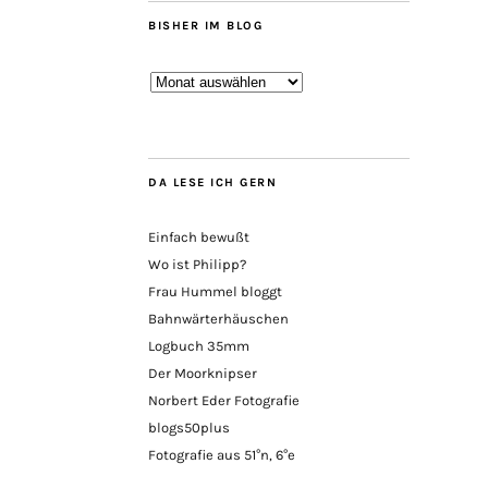
BISHER IM BLOG
Bisher
im
Blog
DA LESE ICH GERN
Einfach bewußt
Wo ist Philipp?
Frau Hummel bloggt
Bahnwärterhäuschen
Logbuch 35mm
Der Moorknipser
Norbert Eder Fotografie
blogs50plus
Fotografie aus 51°n, 6°e