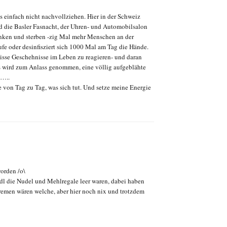
as einfach nicht nachvollziehen. Hier in der Schweiz
d die Basler Fasnacht, der Uhren- und Automobilsalon
nken und sterben -zig Mal mehr Menschen an der
ufe oder desinfisziert sich 1000 Mal am Tag die Hände.
wisse Geschehnisse im Leben zu reagieren- und daran
es wird zum Anlass genommen, eine völlig aufgeblähte
n…..
 von Tag zu Tag, was sich tut. Und setze meine Energie
orden /o\
idl die Nudel und Mehlregale leer waren, dabei haben
remen wären welche, aber hier noch nix und trotzdem