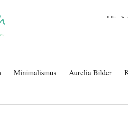
BLOG
WER
n
Minimalismus
Aurelia Bilder
K