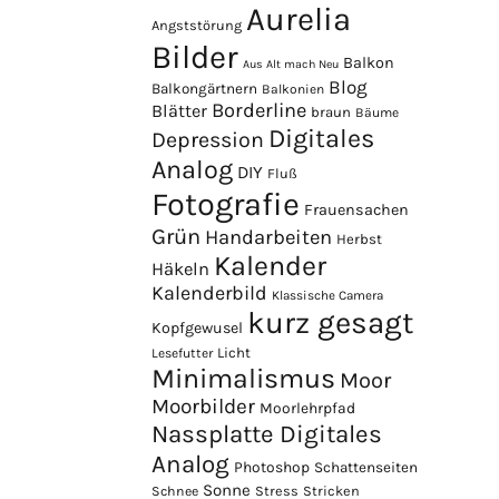
Aurelia
Angststörung
Bilder
Balkon
Aus Alt mach Neu
Blog
Balkongärtnern
Balkonien
Borderline
Blätter
braun
Bäume
Digitales
Depression
Analog
DIY
Fluß
Fotografie
Frauensachen
Grün
Handarbeiten
Herbst
Kalender
Häkeln
Kalenderbild
Klassische Camera
kurz gesagt
Kopfgewusel
Licht
Lesefutter
Minimalismus
Moor
Moorbilder
Moorlehrpfad
Nassplatte Digitales
Analog
Photoshop
Schattenseiten
Sonne
Stress
Stricken
Schnee