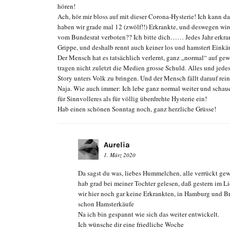
hören!
Ach, hör mir bloss auf mit dieser Corona-Hysterie! Ich kann d
haben wir grade mal 12 (zwölf!!) Erkrankte, und deswegen wir
vom Bundesrat verboten?? Ich bitte dich…… Jedes Jahr erkra
Grippe, und deshalb rennt auch keiner los und hamstert Einkä
Der Mensch hat es tatsächlich verlernt, ganz „normal“ auf ge
tragen nicht zuletzt die Medien grosse Schuld. Alles und jed
Story unters Volk zu bringen. Und der Mensch fällt darauf rei
Naja. Wie auch immer: Ich lebe ganz normal weiter und schaue
für Sinnvolleres als für völlig überdrehte Hysterie ein!
Hab einen schönen Sonntag noch, ganz herzliche Grüsse!
Aurelia
1. März 2020
Da sagst du was, liebes Hummelchen, alle verrückt gew
hab grad bei meiner Tochter gelesen, daß gestern im L
wir hier noch gar keine Erkrankten, in Hamburg und B
schon Hamsterkäufe
Na ich bin gespannt wie sich das weiter entwickelt.
Ich wünsche dir eine friedliche Woche