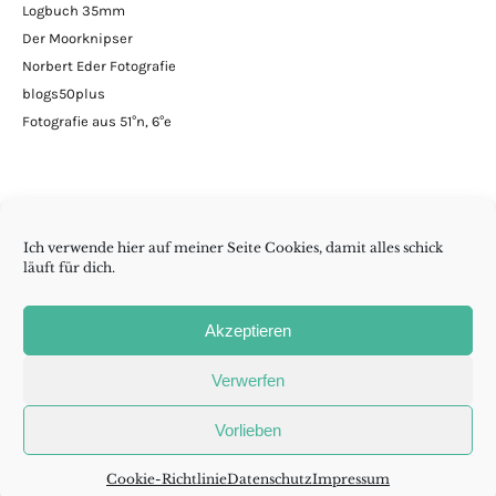
Logbuch 35mm
Der Moorknipser
Norbert Eder Fotografie
blogs50plus
Fotografie aus 51°n, 6°e
Ich verwende hier auf meiner Seite Cookies, damit alles schick
läuft für dich.
Minimalismus | DIY | Handarbeiten | andern Krams
Akzeptieren
Folge wenig reicht auch
Verwerfen
Madame
RSS
Cookie-
Vorlieben
Aurelia
Richtlinie
auf
(EU)
Copyright © 2015 - 2026 wenig reicht auch
Mastodon
Cookie-Richtlinie
Datenschutz
Impressum