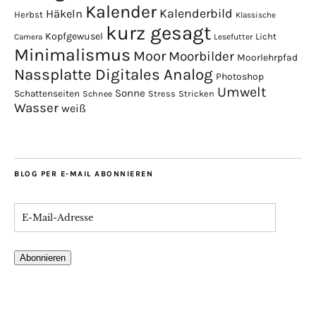
Kalender
Kalenderbild
Häkeln
Herbst
Klassische
kurz gesagt
Kopfgewusel
Licht
Camera
Lesefutter
Minimalismus
Moor
Moorbilder
Moorlehrpfad
Nassplatte Digitales Analog
Photoshop
Umwelt
Sonne
Schattenseiten
Stress
Stricken
Schnee
Wasser
weiß
BLOG PER E-MAIL ABONNIEREN
Abonnieren