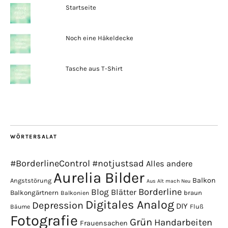
Startseite
Noch eine Häkeldecke
Tasche aus T-Shirt
WÖRTERSALAT
#BorderlineControl
#notjustsad
Alles andere
Aurelia Bilder
Balkon
Angststörung
Aus Alt mach Neu
Borderline
Blog
Blätter
Balkongärtnern
braun
Balkonien
Digitales Analog
Depression
DIY
Fluß
Bäume
Fotografie
Grün
Handarbeiten
Frauensachen