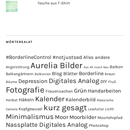
Tasche aus T-Shirt
WÖRTERSALAT
#BorderlineControl
#notjustsad
Alles andere
Aurelia Bilder
Balkon
Angststörung
Aus Alt mach Neu
Borderline
Blog
Blätter
Balkongärtnern
braun
Balkonien
Digitales Analog
Depression
DIY
Fluß
Bäume
Fotografie
Grün
Handarbeiten
Frauensachen
Kalender
Kalenderbild
Häkeln
Herbst
Klassische
kurz gesagt
Kopfgewusel
Licht
Camera
Lesefutter
Minimalismus
Moor
Moorbilder
Moorlehrpfad
Nassplatte Digitales Analog
Photoshop