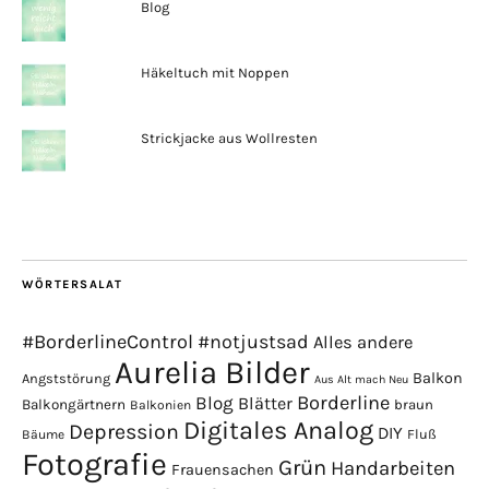
Blog
Häkeltuch mit Noppen
Strickjacke aus Wollresten
WÖRTERSALAT
#BorderlineControl
#notjustsad
Alles andere
Aurelia Bilder
Balkon
Angststörung
Aus Alt mach Neu
Borderline
Blog
Blätter
Balkongärtnern
braun
Balkonien
Digitales Analog
Depression
DIY
Fluß
Bäume
Fotografie
Grün
Handarbeiten
Frauensachen