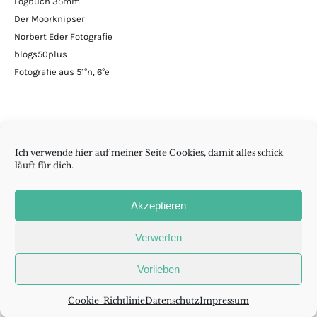
Logbuch 35mm
Der Moorknipser
Norbert Eder Fotografie
blogs50plus
Fotografie aus 51°n, 6°e
Ich verwende hier auf meiner Seite Cookies, damit alles schick
läuft für dich.
Minimalismus | DIY | Handarbeiten | andern Krams
Akzeptieren
Folge wenig reicht auch
Verwerfen
Madame
RSS
Cookie-
Vorlieben
Aurelia
Richtlinie
auf
(EU)
Copyright © 2015 - 2026 wenig reicht auch
Mastodon
Cookie-Richtlinie
Datenschutz
Impressum