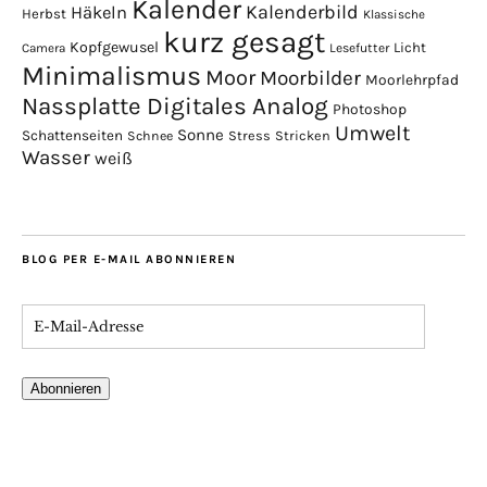
Kalender
Kalenderbild
Häkeln
Herbst
Klassische
kurz gesagt
Kopfgewusel
Licht
Camera
Lesefutter
Minimalismus
Moor
Moorbilder
Moorlehrpfad
Nassplatte Digitales Analog
Photoshop
Umwelt
Sonne
Schattenseiten
Stress
Stricken
Schnee
Wasser
weiß
BLOG PER E-MAIL ABONNIEREN
Abonnieren