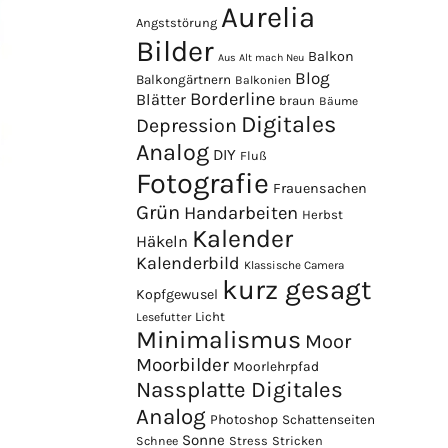
Aurelia
Angststörung
Bilder
Balkon
Aus Alt mach Neu
Blog
Balkongärtnern
Balkonien
Borderline
Blätter
braun
Bäume
Digitales
Depression
Analog
DIY
Fluß
Fotografie
Frauensachen
Grün
Handarbeiten
Herbst
Kalender
Häkeln
Kalenderbild
Klassische Camera
kurz gesagt
Kopfgewusel
Licht
Lesefutter
Minimalismus
Moor
Moorbilder
Moorlehrpfad
Nassplatte Digitales
Analog
Photoshop
Schattenseiten
Sonne
Stress
Stricken
Schnee