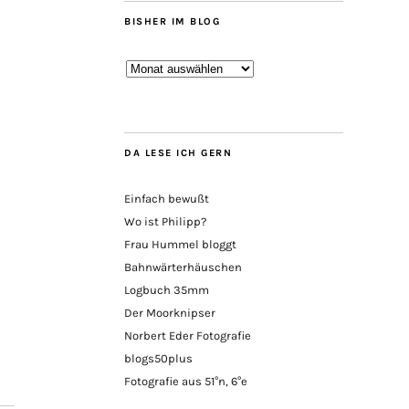
BISHER IM BLOG
Bisher
im
Blog
DA LESE ICH GERN
Einfach bewußt
Wo ist Philipp?
Frau Hummel bloggt
Bahnwärterhäuschen
Logbuch 35mm
Der Moorknipser
Norbert Eder Fotografie
blogs50plus
Fotografie aus 51°n, 6°e