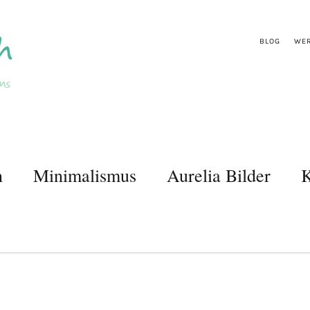
BLOG
WER
n
Minimalismus
Aurelia Bilder
K