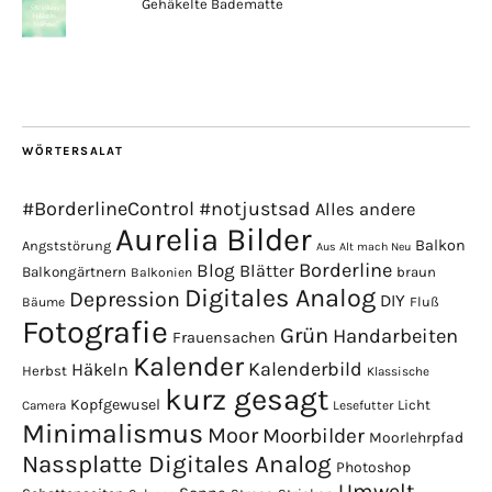
Gehäkelte Badematte
WÖRTERSALAT
#BorderlineControl
#notjustsad
Alles andere
Aurelia Bilder
Balkon
Angststörung
Aus Alt mach Neu
Borderline
Blog
Blätter
Balkongärtnern
braun
Balkonien
Digitales Analog
Depression
DIY
Fluß
Bäume
Fotografie
Grün
Handarbeiten
Frauensachen
Kalender
Kalenderbild
Häkeln
Herbst
Klassische
kurz gesagt
Kopfgewusel
Licht
Camera
Lesefutter
Minimalismus
Moor
Moorbilder
Moorlehrpfad
Nassplatte Digitales Analog
Photoshop
Umwelt