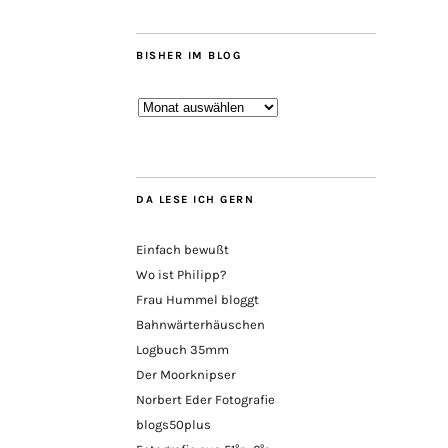
BISHER IM BLOG
Bisher
im
Blog
DA LESE ICH GERN
Einfach bewußt
Wo ist Philipp?
Frau Hummel bloggt
Bahnwärterhäuschen
Logbuch 35mm
Der Moorknipser
Norbert Eder Fotografie
blogs50plus