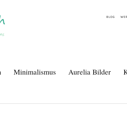
BLOG
WER
n
Minimalismus
Aurelia Bilder
K