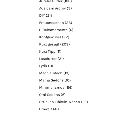
Aurelia Bilder
(180)
Aus dem Archiv
(3)
DIY
(21)
Frauensachen
(23)
Glücksmomente
(6)
Kopfgewusel
(22)
Kurz gesagt
(209)
Kurz Tipp
(11)
Lesefutter
(21)
Lyrik
(11)
Mach einfach
(13)
Mama Gedöns
(10)
Minimalismus
(86)
Omi Gedöns
(6)
Stricken-Häkeln-Nähen
(52)
Umwelt
(41)