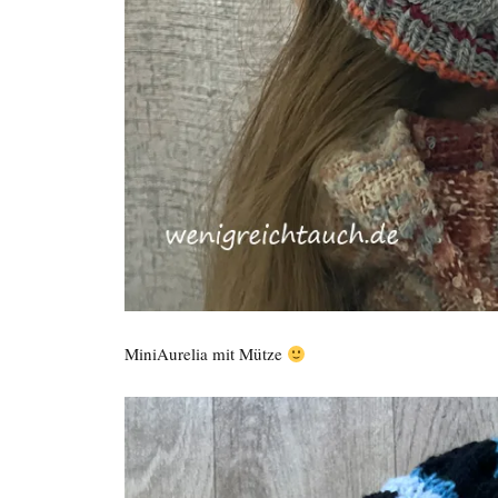
MiniAurelia mit Mütze