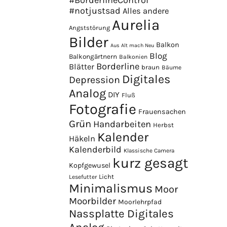
#BorderlineControl
#notjustsad
Alles andere
Aurelia
Angststörung
Bilder
Balkon
Aus Alt mach Neu
Blog
Balkongärtnern
Balkonien
Borderline
Blätter
braun
Bäume
Digitales
Depression
Analog
DIY
Fluß
Fotografie
Frauensachen
Grün
Handarbeiten
Herbst
Kalender
Häkeln
Kalenderbild
Klassische Camera
kurz gesagt
Kopfgewusel
Licht
Lesefutter
Minimalismus
Moor
Moorbilder
Moorlehrpfad
Nassplatte Digitales