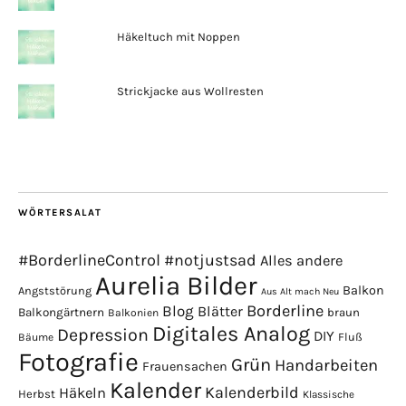
Häkeltuch mit Noppen
Strickjacke aus Wollresten
WÖRTERSALAT
#BorderlineControl
#notjustsad
Alles andere
Aurelia Bilder
Balkon
Angststörung
Aus Alt mach Neu
Borderline
Blog
Blätter
Balkongärtnern
braun
Balkonien
Digitales Analog
Depression
DIY
Fluß
Bäume
Fotografie
Grün
Handarbeiten
Frauensachen
Kalender
Kalenderbild
Häkeln
Herbst
Klassische