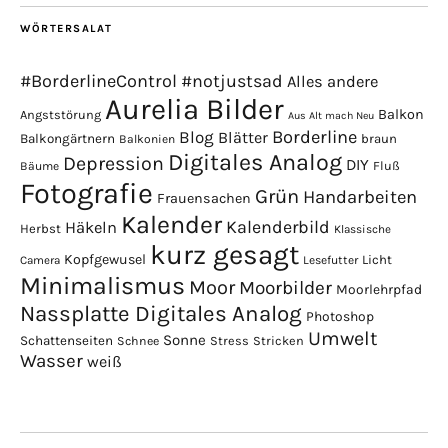
WÖRTERSALAT
#BorderlineControl
#notjustsad
Alles andere
Aurelia Bilder
Balkon
Angststörung
Aus Alt mach Neu
Borderline
Blog
Blätter
Balkongärtnern
braun
Balkonien
Digitales Analog
Depression
DIY
Fluß
Bäume
Fotografie
Grün
Handarbeiten
Frauensachen
Kalender
Kalenderbild
Häkeln
Herbst
Klassische
kurz gesagt
Kopfgewusel
Licht
Camera
Lesefutter
Minimalismus
Moor
Moorbilder
Moorlehrpfad
Nassplatte Digitales Analog
Photoshop
Umwelt
Sonne
Schattenseiten
Stress
Stricken
Schnee
Wasser
weiß