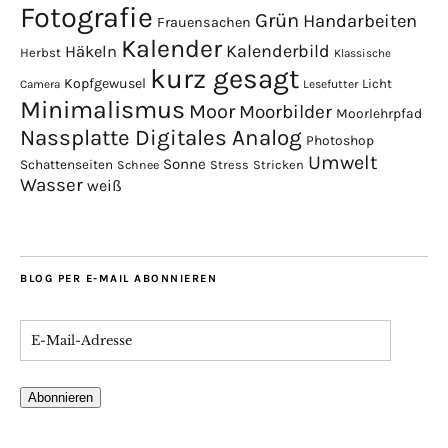
Fotografie
Grün
Handarbeiten
Frauensachen
Kalender
Kalenderbild
Häkeln
Herbst
Klassische
kurz gesagt
Kopfgewusel
Licht
Camera
Lesefutter
Minimalismus
Moor
Moorbilder
Moorlehrpfad
Nassplatte Digitales Analog
Photoshop
Umwelt
Sonne
Schattenseiten
Stress
Stricken
Schnee
Wasser
weiß
BLOG PER E-MAIL ABONNIEREN
Abonnieren