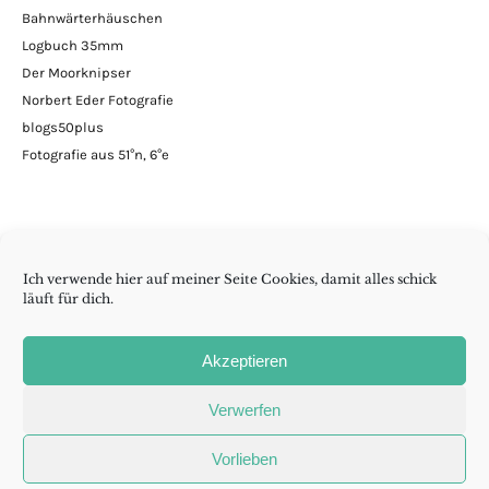
Bahnwärterhäuschen
Logbuch 35mm
Der Moorknipser
Norbert Eder Fotografie
blogs50plus
Fotografie aus 51°n, 6°e
Ich verwende hier auf meiner Seite Cookies, damit alles schick
läuft für dich.
Minimalismus | DIY | Handarbeiten | andern Krams
Akzeptieren
Folge wenig reicht auch
Verwerfen
Madame
RSS
Cookie-
Vorlieben
Aurelia
Richtlinie
auf
(EU)
Copyright © 2015 - 2026 wenig reicht auch