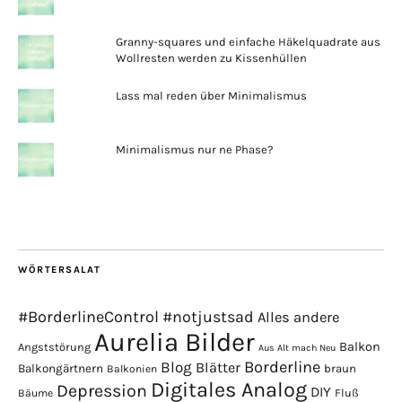
Granny-squares und einfache Häkelquadrate aus
Wollresten werden zu Kissenhüllen
Lass mal reden über Minimalismus
Minimalismus nur ne Phase?
WÖRTERSALAT
#BorderlineControl
#notjustsad
Alles andere
Aurelia Bilder
Balkon
Angststörung
Aus Alt mach Neu
Borderline
Blog
Blätter
Balkongärtnern
braun
Balkonien
Digitales Analog
Depression
DIY
Fluß
Bäume