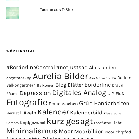
Tasche aus T-Shirt
WÖRTERSALAT
#BorderlineControl
#notjustsad
Alles andere
Aurelia Bilder
Balkon
Angststörung
Aus Alt mach Neu
Borderline
Blog
Blätter
Balkongärtnern
braun
Balkonien
Digitales Analog
Depression
DIY
Fluß
Bäume
Fotografie
Grün
Handarbeiten
Frauensachen
Kalender
Kalenderbild
Häkeln
Herbst
Klassische
kurz gesagt
Kopfgewusel
Licht
Camera
Lesefutter
Minimalismus
Moor
Moorbilder
Moorlehrpfad