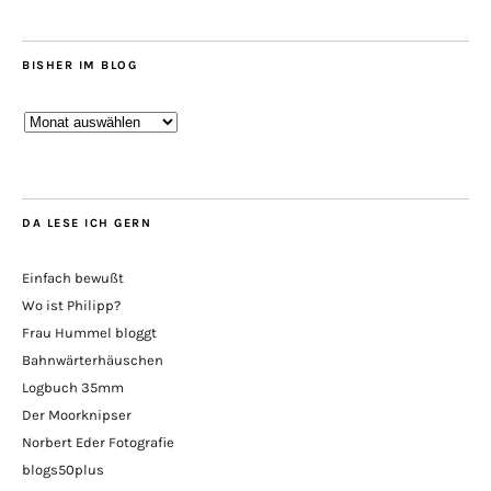
BISHER IM BLOG
Bisher
im
Blog
DA LESE ICH GERN
Einfach bewußt
Wo ist Philipp?
Frau Hummel bloggt
Bahnwärterhäuschen
Logbuch 35mm
Der Moorknipser
Norbert Eder Fotografie
blogs50plus