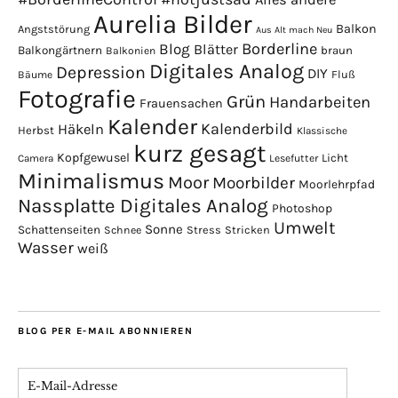
Aurelia Bilder
Balkon
Angststörung
Aus Alt mach Neu
Borderline
Blog
Blätter
Balkongärtnern
braun
Balkonien
Digitales Analog
Depression
DIY
Fluß
Bäume
Fotografie
Grün
Handarbeiten
Frauensachen
Kalender
Kalenderbild
Häkeln
Herbst
Klassische
kurz gesagt
Kopfgewusel
Licht
Camera
Lesefutter
Minimalismus
Moor
Moorbilder
Moorlehrpfad
Nassplatte Digitales Analog
Photoshop
Umwelt
Sonne
Schattenseiten
Stress
Stricken
Schnee
Wasser
weiß
BLOG PER E-MAIL ABONNIEREN