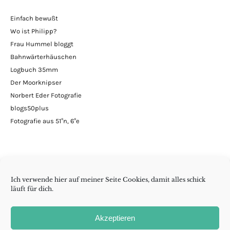
Einfach bewußt
Wo ist Philipp?
Frau Hummel bloggt
Bahnwärterhäuschen
Logbuch 35mm
Der Moorknipser
Norbert Eder Fotografie
blogs50plus
Fotografie aus 51°n, 6°e
Ich verwende hier auf meiner Seite Cookies, damit alles schick
läuft für dich.
Minimalismus | DIY | Handarbeiten | andern Krams
Akzeptieren
Folge wenig reicht auch