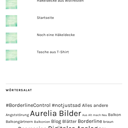
Häkeldecke aus Wollresten
Startseite
Noch eine Häkeldecke
Tasche aus T-Shirt
WÖRTERSALAT
#BorderlineControl
#notjustsad
Alles andere
Aurelia Bilder
Balkon
Angststörung
Aus Alt mach Neu
Borderline
Blog
Blätter
Balkongärtnern
braun
Balkonien