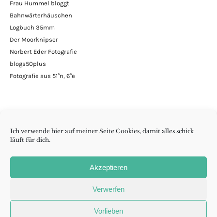
Frau Hummel bloggt
Bahnwärterhäuschen
Logbuch 35mm
Der Moorknipser
Norbert Eder Fotografie
blogs50plus
Fotografie aus 51°n, 6°e
Ich verwende hier auf meiner Seite Cookies, damit alles schick
läuft für dich.
Minimalismus | DIY | Handarbeiten | andern Krams
Akzeptieren
Folge wenig reicht auch
Verwerfen
Madame
RSS
Cookie-
Vorlieben
Aurelia
Richtlinie