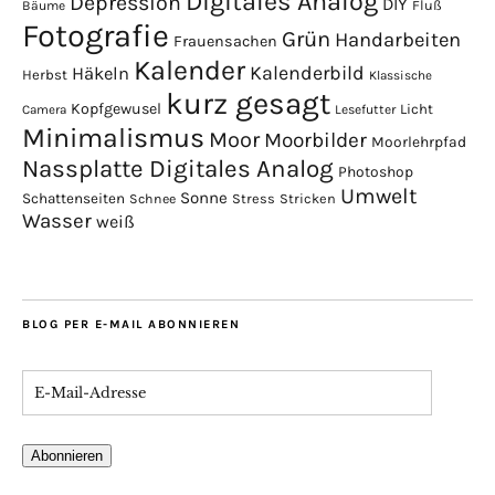
Digitales Analog
Depression
DIY
Fluß
Bäume
Fotografie
Grün
Handarbeiten
Frauensachen
Kalender
Kalenderbild
Häkeln
Herbst
Klassische
kurz gesagt
Kopfgewusel
Licht
Camera
Lesefutter
Minimalismus
Moor
Moorbilder
Moorlehrpfad
Nassplatte Digitales Analog
Photoshop
Umwelt
Sonne
Schattenseiten
Stress
Stricken
Schnee
Wasser
weiß
BLOG PER E-MAIL ABONNIEREN
Abonnieren