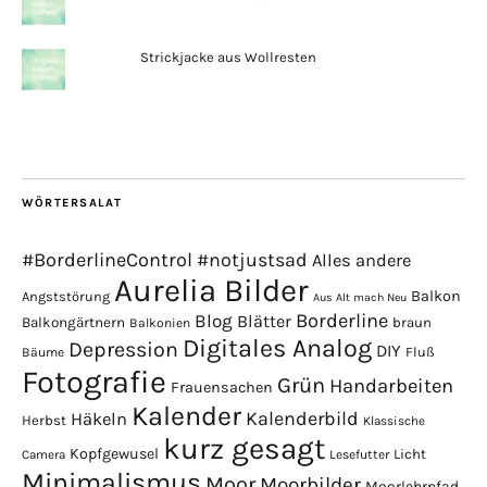
Strickjacke aus Wollresten
WÖRTERSALAT
#BorderlineControl
#notjustsad
Alles andere
Aurelia Bilder
Balkon
Angststörung
Aus Alt mach Neu
Borderline
Blog
Blätter
Balkongärtnern
braun
Balkonien
Digitales Analog
Depression
DIY
Fluß
Bäume
Fotografie
Grün
Handarbeiten
Frauensachen
Kalender
Kalenderbild
Häkeln
Herbst
Klassische
kurz gesagt
Kopfgewusel
Licht
Camera
Lesefutter
Minimalismus
Moor
Moorbilder
Moorlehrpfad