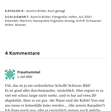
Aurelia Bilder
,
Kurz gesagt
KATEGORIE:
Aurelia Bilder
,
Fotografie
,
Hafen
,
Juli 2021
,
SCHLAGWORT:
Kalender
,
Maritim
,
Nassplatte Digitales Analog
,
Schiff
,
Schwarzer
Anker
,
Wasser
4 Kommentare
FrauHummel
1. Juli 2021
Uiii…das ist ja ein ordentlicher Scholli! Schönes Bild!
Es ist grad alles durcheinander, tatsächlich. Hier regnet es so
viel wie schon lange nicht mehr, und es hat auf etwa 20°
abgekühlt. Aber es tut gut- die Nässe und die Kühle! Von mir
aus muss es keinesfalls heiss werden….. (die armen Kanadier!!)
Ich frage mich nur: gibt es tatsächlich immer noch welche,