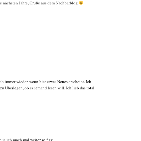
ie nächsten Jahre, Grüße aus dem Nachbarblog
ch immer wieder, wenn hier etwas Neues erscheint. Ich
u Überlegen, ob es jemand lesen will. Ich lieb das total
lso ja ich mach mal weiter so *gg…