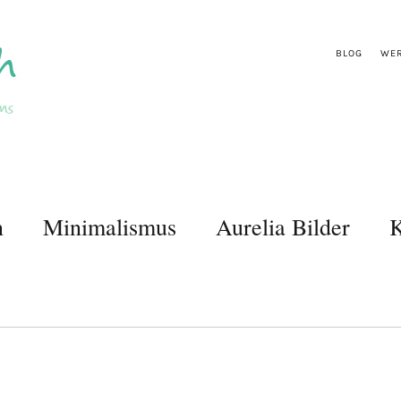
BLOG
WER
n
Minimalismus
Aurelia Bilder
K