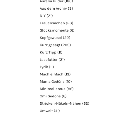
Aurelia Bilder
(180)
Aus dem Archiv
(3)
DIY
(21)
Frauensachen
(23)
Glücksmomente
(6)
Kopfgewusel
(22)
Kurz gesagt
(209)
Kurz Tipp
(11)
Lesefutter
(21)
Lyrik
(11)
Mach einfach
(13)
Mama Gedöns
(10)
Minimalismus
(86)
Omi Gedöns
(6)
Stricken-Häkeln-Nähen
(52)
Umwelt
(41)