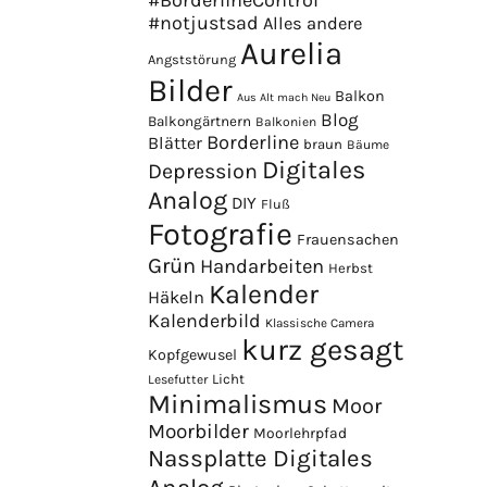
#BorderlineControl
#notjustsad
Alles andere
Aurelia
Angststörung
Bilder
Balkon
Aus Alt mach Neu
Blog
Balkongärtnern
Balkonien
Borderline
Blätter
braun
Bäume
Digitales
Depression
Analog
DIY
Fluß
Fotografie
Frauensachen
Grün
Handarbeiten
Herbst
Kalender
Häkeln
Kalenderbild
Klassische Camera
kurz gesagt
Kopfgewusel
Licht
Lesefutter
Minimalismus
Moor
Moorbilder
Moorlehrpfad
Nassplatte Digitales