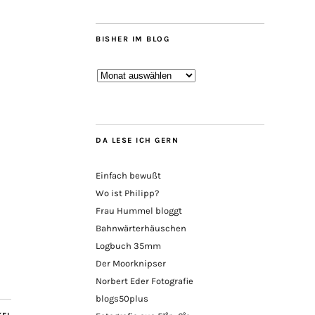
BISHER IM BLOG
Bisher
im
Blog
DA LESE ICH GERN
Einfach bewußt
Wo ist Philipp?
Frau Hummel bloggt
Bahnwärterhäuschen
Logbuch 35mm
Der Moorknipser
Norbert Eder Fotografie
blogs50plus