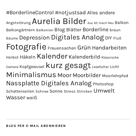
#BorderlineControl
#notjustsad
Alles andere
Aurelia Bilder
Balkon
Angststörung
Aus Alt mach Neu
Borderline
Blog
Blätter
Balkongärtnern
braun
Balkonien
Digitales Analog
Depression
DIY
Fluß
Bäume
Fotografie
Grün
Handarbeiten
Frauensachen
Kalender
Kalenderbild
Häkeln
Herbst
Klassische
kurz gesagt
Kopfgewusel
Licht
Camera
Lesefutter
Minimalismus
Moor
Moorbilder
Moorlehrpfad
Nassplatte Digitales Analog
Photoshop
Umwelt
Sonne
Schattenseiten
Stress
Stricken
Schnee
Wasser
weiß
BLOG PER E-MAIL ABONNIEREN