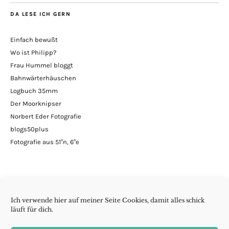
DA LESE ICH GERN
Einfach bewußt
Wo ist Philipp?
Frau Hummel bloggt
Bahnwärterhäuschen
Logbuch 35mm
Der Moorknipser
Norbert Eder Fotografie
blogs50plus
Fotografie aus 51°n, 6°e
Ich verwende hier auf meiner Seite Cookies, damit alles schick
läuft für dich.
Minimalismus | DIY | Handarbeiten | andern Krams