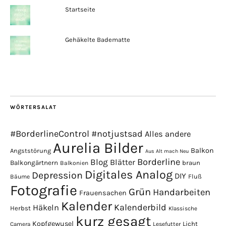
Startseite
Gehäkelte Badematte
WÖRTERSALAT
#BorderlineControl
#notjustsad
Alles andere
Aurelia Bilder
Balkon
Angststörung
Aus Alt mach Neu
Borderline
Blog
Blätter
Balkongärtnern
braun
Balkonien
Digitales Analog
Depression
DIY
Fluß
Bäume
Fotografie
Grün
Handarbeiten
Frauensachen
Kalender
Kalenderbild
Häkeln
Herbst
Klassische
kurz gesagt
Kopfgewusel
Licht
Camera
Lesefutter