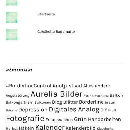
Startseite
Gehäkelte Badematte
WÖRTERSALAT
#BorderlineControl
#notjustsad
Alles andere
Aurelia Bilder
Balkon
Angststörung
Aus Alt mach Neu
Borderline
Blog
Blätter
Balkongärtnern
braun
Balkonien
Digitales Analog
Depression
DIY
Fluß
Bäume
Fotografie
Grün
Handarbeiten
Frauensachen
Kalender
Kalenderbild
Häkeln
Herbst
Klassische