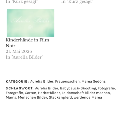
In "Kurz gesagt"
In "Kurz gesagt"
Kinderhände in Film
Noir
21. Mai 2026
In "Aurelia Bilder"
Aurelia Bilder
,
Frauensachen
,
Mama Gedöns
KATEGORIE:
Aurelia Bilder
,
Babybauch-Shooting
,
Fotografie
,
SCHLAGWORT:
Fotografin
,
Garten
,
Herbstbilder
,
Leidenschaft Bilder machen
,
Mama
,
Menschen Bilder
,
Steckenpferd
,
werdende Mama