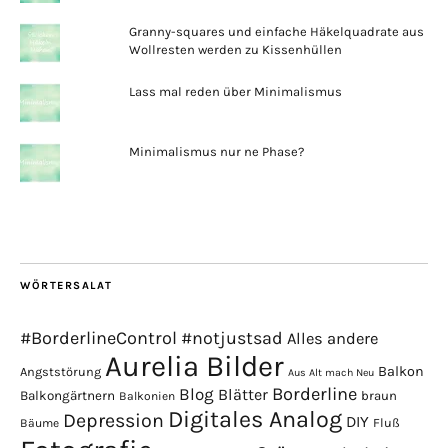
Granny-squares und einfache Häkelquadrate aus
Wollresten werden zu Kissenhüllen
Lass mal reden über Minimalismus
Minimalismus nur ne Phase?
WÖRTERSALAT
#BorderlineControl
#notjustsad
Alles andere
Aurelia Bilder
Balkon
Angststörung
Aus Alt mach Neu
Borderline
Blog
Blätter
Balkongärtnern
braun
Balkonien
Digitales Analog
Depression
DIY
Fluß
Bäume