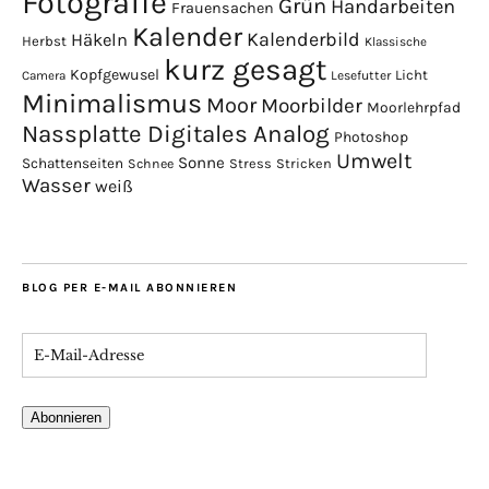
Fotografie
Grün
Handarbeiten
Frauensachen
Kalender
Kalenderbild
Häkeln
Herbst
Klassische
kurz gesagt
Kopfgewusel
Licht
Camera
Lesefutter
Minimalismus
Moor
Moorbilder
Moorlehrpfad
Nassplatte Digitales Analog
Photoshop
Umwelt
Sonne
Schattenseiten
Stress
Stricken
Schnee
Wasser
weiß
BLOG PER E-MAIL ABONNIEREN
Abonnieren