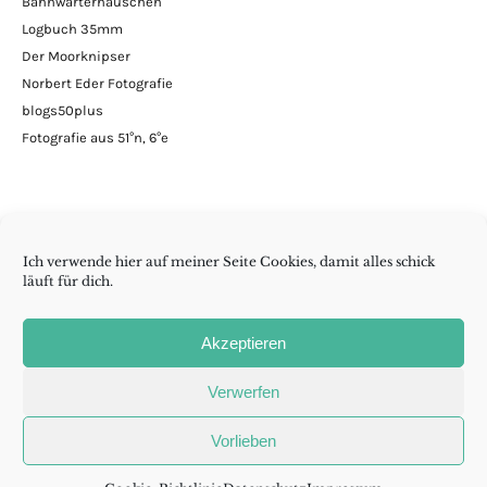
Bahnwärterhäuschen
Logbuch 35mm
Der Moorknipser
Norbert Eder Fotografie
blogs50plus
Fotografie aus 51°n, 6°e
Ich verwende hier auf meiner Seite Cookies, damit alles schick
läuft für dich.
Minimalismus | DIY | Handarbeiten | andern Krams
Akzeptieren
Folge wenig reicht auch
Verwerfen
Madame
RSS
Cookie-
Vorlieben
Aurelia
Richtlinie
auf
(EU)
Copyright © 2015 - 2026 wenig reicht auch
Mastodon