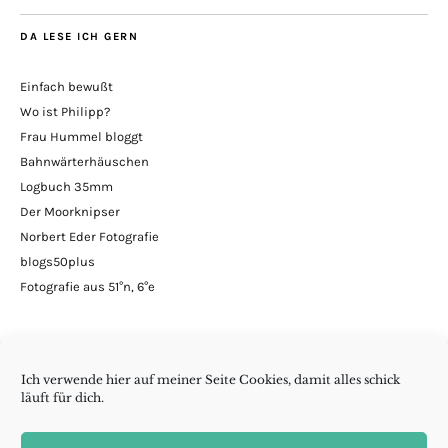
DA LESE ICH GERN
Einfach bewußt
Wo ist Philipp?
Frau Hummel bloggt
Bahnwärterhäuschen
Logbuch 35mm
Der Moorknipser
Norbert Eder Fotografie
blogs50plus
Fotografie aus 51°n, 6°e
Ich verwende hier auf meiner Seite Cookies, damit alles schick
läuft für dich.
Minimalismus | DIY | Handarbeiten | andern Krams