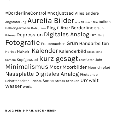
#BorderlineControl
#notjustsad
Alles andere
Aurelia Bilder
Balkon
Angststörung
Aus Alt mach Neu
Borderline
Blog
Blätter
Balkongärtnern
braun
Balkonien
Digitales Analog
Depression
DIY
Fluß
Bäume
Fotografie
Grün
Handarbeiten
Frauensachen
Kalender
Kalenderbild
Häkeln
Herbst
Klassische
kurz gesagt
Kopfgewusel
Licht
Camera
Lesefutter
Minimalismus
Moor
Moorbilder
Moorlehrpfad
Nassplatte Digitales Analog
Photoshop
Umwelt
Sonne
Schattenseiten
Stress
Stricken
Schnee
Wasser
weiß
BLOG PER E-MAIL ABONNIEREN