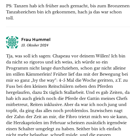
PS: Tanzen hab ich früher auch gemacht, bis zum Bronzenen
Tanzabzeichen bin ich gekommen, hach ja das war schon
toll.
Frau Hummel
13. Oktober 2024
Tja, was soll ich sagen: Chapeau vor deinem Willen! Ich bin
da nicht so rigoros und ich weiss, ich würde so ein
Programm nicht lange durchziehen, schon gar nicht alleine
im stillen Kämmerlein! Früher lief das mit der Bewegung bei
mir so ganz „by the way“: 4-5 Mal die Woche geritten, z.T. zu
Fuss bei den kleinen Reitschülern neben den Pferden
hergelaufen, dazu 2x täglich Stallarbeit. Und es gab Zeiten, da
hab ich auch gleich noch die Pferde der Gattin meines Chefs
mitbetreut, Reiten inklusive. Aber da war ich noch jung und
topfit, da ging das alles noch problemlos. Inzwischen nagt
der Zahn der Zeit an mir, die Fibro trietzt mich wo sie kann,
die Herzkapriolen im Februar scheinen zusätzlich irgendwie
einen Schalter umgelegt zu haben. Seither bin ich einfach
nicht mehr belastbar, schnell müde, und die ganzen